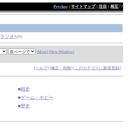
?
Psychos
|
サイトマップ
|
注目
|
相互
?
Mラジオ*
(0)
[
More
] [
New Window
]
[
ヘルプ
] [
修正・削除
] [
このカテゴリに新規登録
]
■
戦史
■
ゲーム・ホビー
■
歴史