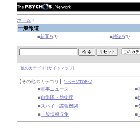
ホーム
>
一般報道
■
新聞*
(0)
■
雑誌*
(0)
[
他のカテゴリ
] [
サイトマップ
]
【その他のカテゴリ】
[
↑ページTOPへ
]
■
軍事ニュース
■
■
自衛隊・防衛庁
■
■
スパイ・諜報機関
■
■
一般情報収集
■