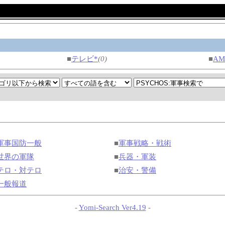
■
テレビ*
(0)
■
A
軍事国防一般
■
軍事戦略・戦術
世界の軍隊
■
兵器・軍装
テロ・対テロ
■
治安・警備
一般報道
-
Yomi-Search Ver4.19
-