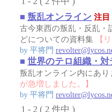
1 - 2 ( 2 件中 )
■
叛乱オンライン
注目
古今東西の叛乱・反乱・
どについての資料集
【リ
by 平将門
revolter@lycos.n
■
世界のテロ組織・対
叛乱オンライン内にあり
が急増しました。】
by 平将門
revolter@lycos.n
1 - 2 ( 2 件中 )