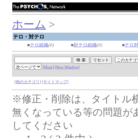
ホーム
>
テロ・対テロ
■
テロ組織
(0)
■
対テロ組織
(0)
■
テロ
[
More
] [
New Window
]
[
他のカテゴリ
] [
サイトマップ
]
※修正・削除は、タイトル
無くなっている等の問題が
してください