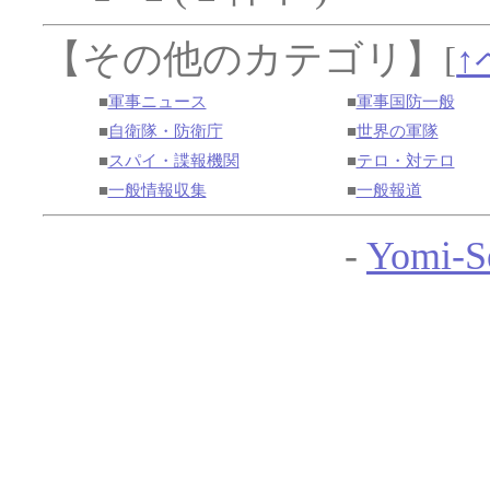
【その他のカテゴリ】
[
↑
■
軍事ニュース
■
軍事国防一般
■
自衛隊・防衛庁
■
世界の軍隊
■
スパイ・諜報機関
■
テロ・対テロ
■
一般情報収集
■
一般報道
-
Yomi-S