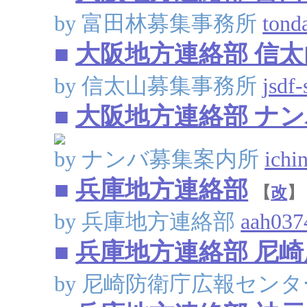
by 富田林募集事務所
tond
■
大阪地方連絡部 信
by 信太山募集事務所
jsdf
■
大阪地方連絡部 ナ
by ナンバ募集案内所
ichi
■
兵庫地方連絡部
【
改
】
by 兵庫地方連絡部
aah037
■
兵庫地方連絡部 尼
by 尼崎防衛庁広報セン