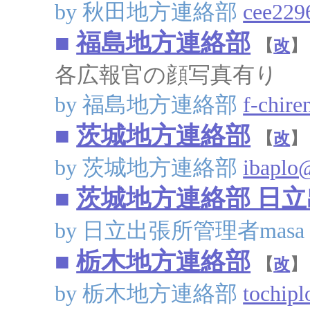
by 秋田地方連絡部
cee229
■
福島地方連絡部
【
改
】
各広報官の顔写真有り
by 福島地方連絡部
f-chir
■
茨城地方連絡部
【
改
】
by 茨城地方連絡部
ibaplo@
■
茨城地方連絡部 日
by 日立出張所管理者mas
■
栃木地方連絡部
【
改
】
by 栃木地方連絡部
tochip