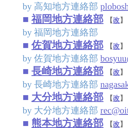
by 高知地方連絡部
plobosh
■
福岡地方連絡部
【
改
】
by 福岡地方連絡部
■
佐賀地方連絡部
【
改
】
by 佐賀地方連絡部
bosyuu
■
長崎地方連絡部
【
改
】
by 長崎地方連絡部
nagasa
■
大分地方連絡部
【
改
】
by 大分地方連絡部
rec@oit
■
熊本地方連絡部
【
改
】