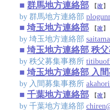
■
群馬地方連絡部
【
改
】
by 群馬地方連絡部
plogun
■
埼玉地方連絡部
【
改
】
by 埼玉地方連絡部
saitam
■
埼玉地方連絡部 秩
by 秩父募集事務所
titibuo
■
埼玉地方連絡部 入
by 入間募集事務所
akahori
■
千葉地方連絡部
【
改
】
by 千葉地方連絡部
chiren@