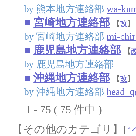
by 熊本地方連絡部
wa-kum
■
宮崎地方連絡部
【
改
】
by 宮崎地方連絡部
mi-chi
■
鹿児島地方連絡部
【
by 鹿児島地方連絡部
■
沖縄地方連絡部
【
改
】
by 沖縄地方連絡部
head_q
1 - 75 ( 75 件中 )
【その他のカテゴリ】
[
↑