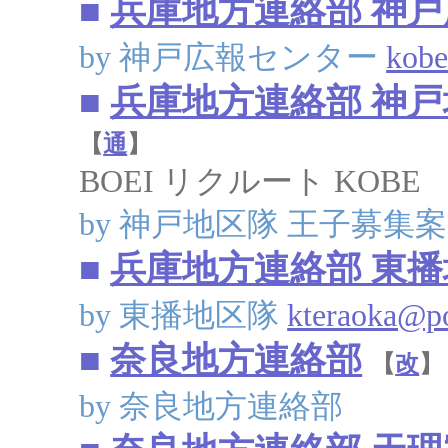
■
兵庫地方連絡部 神
by 神戸広報センター
kobe
■
兵庫地方連絡部 神戸
【
通
】
BOEI リクルート KOBE
by 神戸地区隊 王子募集
■
兵庫地方連絡部 東
by 東播地区隊
kteraoka@po
■
奈良地方連絡部
【
改
】
by 奈良地方連絡部