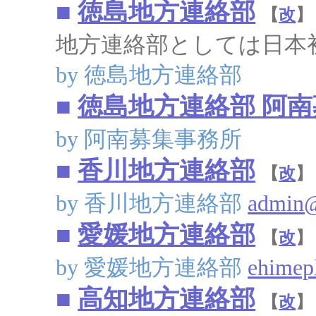
■
徳島地方連絡部
【
改
】
地方連絡部としては日本
by 徳島地方連絡部
■
徳島地方連絡部 阿
by 阿南募集事務所
■
香川地方連絡部
【
改
】
by 香川地方連絡部
admin@
■
愛媛地方連絡部
【
改
】
by 愛媛地方連絡部
ehimep
■
高知地方連絡部
【
改
】