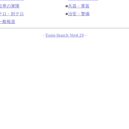
世界の軍隊
■
兵器・軍装
テロ・対テロ
■
治安・警備
一般報道
-
Yomi-Search Ver4.19
-