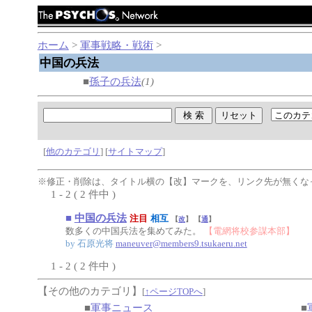
ホーム
>
軍事戦略・戦術
>
中国の兵法
■
孫子の兵法
(1)
[
他のカテゴリ
] [
サイトマップ
]
※修正・削除は、タイトル横の【改】マークを、リンク先が無くな
1 - 2 ( 2 件中 )
■
中国の兵法
注目
相互
【
改
】 【
通
】
数多くの中国兵法を集めてみた。
【電網将校参謀本部】
by 石原光将
maneuver@members9.tsukaeru.net
1 - 2 ( 2 件中 )
【その他のカテゴリ】
[
↑ページTOPへ
]
■
軍事ニュース
■