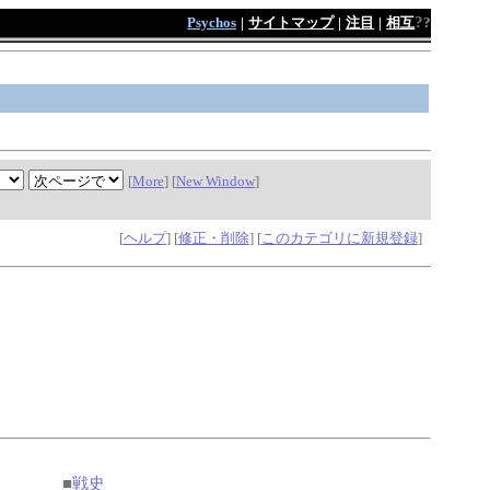
?
Psychos
|
サイトマップ
|
注目
|
相互
?
[
More
] [
New Window
]
[
ヘルプ
] [
修正・削除
] [
このカテゴリに新規登録
]
■
戦史