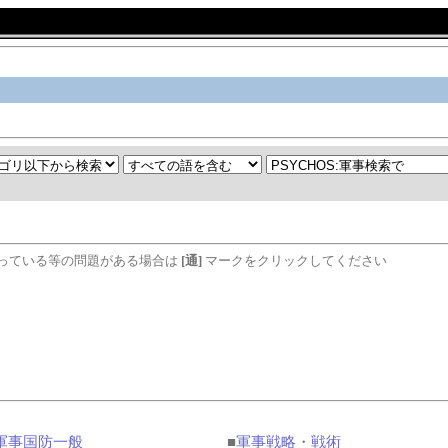
っている等の問題がある場合は
[通]
マークをクリックしてください
軍事国防一般
■
軍事戦略・戦術