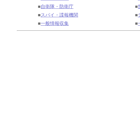
■
自衛隊・防衛庁
■
■
スパイ・諜報機関
■
■
一般情報収集
■