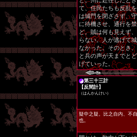
と。州に赴任したとき
て、住民たちも反乱を
は城門を閉ざさず、守
に待機させ、通行を禁
ど。賊は何も見えず、
らない。人が逃げて城
なかった。そのとき、
と兵の声が天までとど
げていった。
第三十三計
【反間計】
（はんかんけい）
疑中之疑。比之自内、不
也。