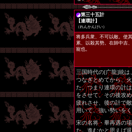
第三十五計
【連環計】
（れんかんけい）
将多兵衆、不可以敵。使
累、以殺其勢。在師中吉
寵也。
三国時代の[广龍]統
つなぎとめてから、火
た。つまり連環の計は
をさせて、その後攻め
疲れさせ、後の計で敵
用いて、強い勢いをく
宋の名将・畢再遇の場
た。進むかと思えば退