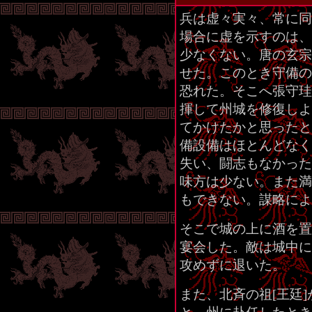
兵は虚々実々、常に同
場合に虚を示すのは、
少なくない。唐の玄宗
せた。このとき守備の
恐れた。そこへ張守珪
揮して州城を修復しよ
てかけたかと思ったと
備設備はほとんどなく
失い、闘志もなかった
味方は少ない。また満
もできない。謀略によ
そこで城の上に酒を置
宴会した。敵は城中に
攻めずに退いた。
また、北斉の祖[王廷