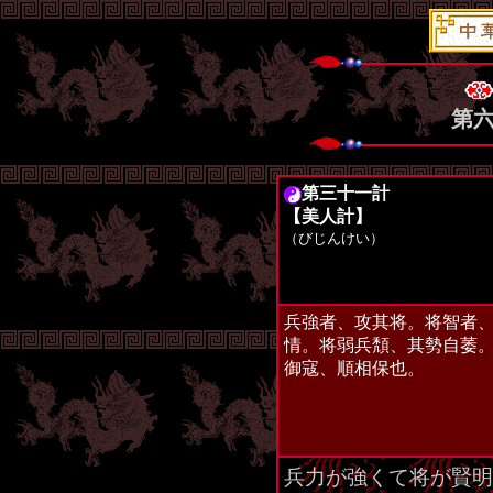
第
第三十一計
【美人計】
（びじんけい）
兵強者、攻其将。将智者
情。将弱兵頽、其勢自萎
御寇、順相保也。
兵力が強くて将が賢明