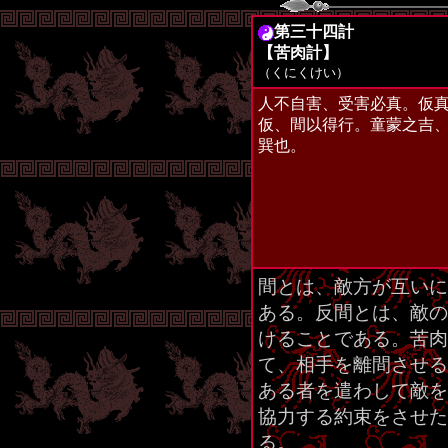
第三十四計
【苦肉計】
（くにくけい）
人不自害、受害必真。仮
仮、間以得行。童蒙之吉
巽也。
間とは、敵方が互いに
ある。反間とは、敵の
けることである。苦肉
て、相手を離間させる
ある者を遣わして敵を
協力する約束をさせた
る。