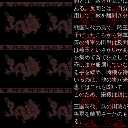
間とは、敵方が互いに
ある。反間とは、自分
用して、敵を離間させ
戦国時代の燕で、昭王
子だったころから将軍
斉の将軍の田単は反間
は燕王といさかいがあ
を集めて斉で独立して
斉はまだ服属していな
る手を緩め、時機を待
いるのは、他の将が来
恵王はこれを聞いて、
このため、樂毅は趙に
三国時代、呉の周瑜が
将軍を離間させたのも
る。