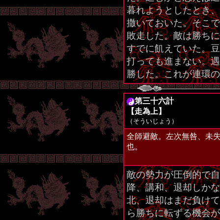
暮れようとしたとき、
撒いておいた。そこで
敗走した。敵は勝ちに
すでに飢えていた。豆
打っても進まない。遇
勝した。これが連環の
第三十六計
【走為上】
（そういじょう）
全師避敵。左次無咎、未
也。
敵の勢力が圧倒的で自
降、講和、退却しかな
北、退却はまだ負けて
ら勝ちに転ずる機会が