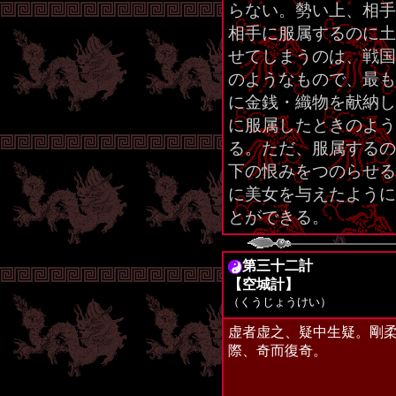
らない。勢い上、相手
相手に服属するのに土
せてしまうのは、戦国
のようなもので、最も
に金銭・織物を献納し
に服属したときのよう
る。ただ、服属するの
下の恨みをつのらせる
に美女を与えたように
とができる。
第三十二計
【空城計】
（くうじょうけい）
虚者虚之、疑中生疑。剛
際、奇而復奇。